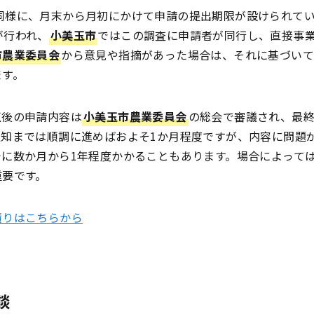
同様に、月末から月初にかけて申請の提出期限が設けられて
が行われ、
小美玉市
ではこの調査に申請者が同行し、直接事
市農業委員会
から意見や指摘があった場合は、それに基づい
ます。
正後の申請内容は
小美玉市農業委員会
の総会で審議され、最
通知までは順調に進めばおよそ1か月程度ですが、内容に問題
でに数か月から1年程度かかることもあります。場合によって
重要です。
積りはこちらから
談