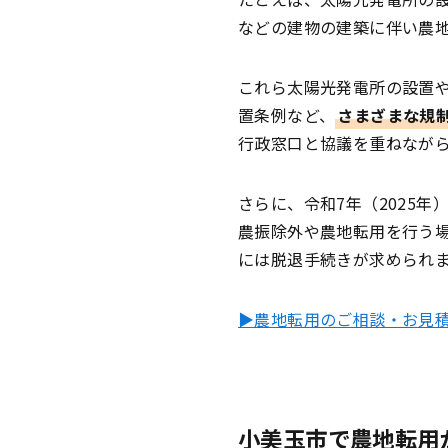
などの建物の建築に伴い農
これら太陽光発電所の設置
置条例など、
さまざまな規
行政窓口と協議を重ねなが
さらに、令和7年（2025年
農振除外や農地転用を行う
には脱退手続きが求められ
▶農地転用のご相談・お見
小美玉市で農地転用