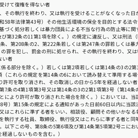
受けて復権を得ない者
、その執行を終わり、又は執行を受けることがなくなった日
和58年法律第43号）その他生活環境の保全を目的とする法令で
基づく処分若しくは暴力団員による不当な行為の防止等に関
項及び第32条の11第1項を除く。）の規定に違反し、又は刑法（
208条、第208条の2、第222条若しくは第247条の罪若しく
号）の罪を犯し、罰金の刑に処せられ、その執行を終わり、又
ない者
に係る部分を除く。）若しくは第2項若しくは第14条の3の2第
項（これらの規定を第14条の6において読み替えて準用する
より許可を取り消され、その取消しの日から5年を経過しない
7条の4第1項第3号又は第14条の3の2第1項第3号（第14
とにより許可が取り消された場合を除く。）においては、当
88号）第15条の規定による通知があった日前60日以内に当
又はこれらに準ずる者をいい、相談役、顧問その他いかなる
を執行する社員、取締役、執行役又はこれらに準ずる者と同
。以下この号、第8条の5第6項及び第14条第5項第2号ニに
を経過しないものを含む。）