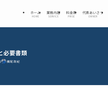
ホーム
業務内容
料金表
代表あいさつ
HOME
SERVICE
PRISE
OWNER
と必要書類
日
横尾 政紀