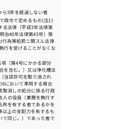
から5年を経過しない者
政令で定めるもの(注1)
する法律（平成3年法律第
明治40年法律第45号）第
は暴力行為等処罰ニ関スル法律
は執行を受けることがなくな
1項（第4号にかかる部分
場合を含む。）又は浄化槽法
者（当該許可を取り消され
条の6において準用する場合
該取消しの処分に係る行政
該法人の役員（業務を執行す
名称を有する者であるかを
等以上の支配力を有するも
おいて同じ。）であった者で