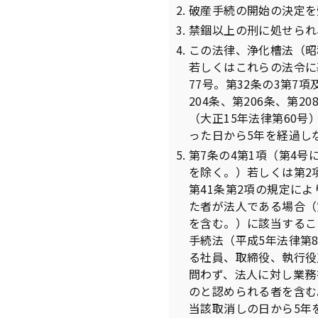
破産手続の開始の決定を
禁錮以上の刑に処せられ
この法律、浄化槽法（昭
若しくはこれらの法令に
77号。第32条の3第7
204条、第206条、第
（大正15年法律第60
った日から5年を経過し
第7条の4第1項（第4号
を除く。）若しくは第2
第41条第2項の規定に
た者が法人である場合（第
を含む。）に該当するこ
手続法（平成5年法律第
る社員、取締役、執行役
問わず、法人に対し業務
のと認められる者を含む
当該取消しの日から5年