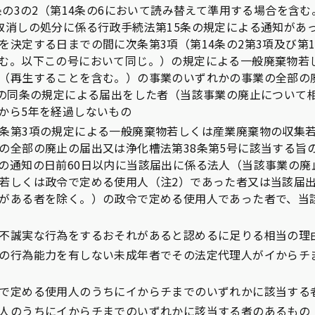
条の3の2（第14条の6において読み替えて準用する場合を含む
取消しの処分に係る行政手続法第15条の規定による通知があ
を決定する日までの間に次条第3項（第14条の2第3項及び第1
む。以下この号において同じ。）の規定による一般廃棄物若
（再生することを含む。）の事業のいずれかの事業の全部の
旨の同条の規定による届出をした者（当該事業の廃止について
から5年を経過しないもの
条第3項の規定による一般廃棄物若しくは産業廃棄物の収集
の全部の廃止の届出又は浄化槽法第38条第5号に該当する旨
の通知の日前60日以内に当該届出に係る法人（当該事業の廃
若しくは政令で定める使用人（注2）であった者又は当該届
がある者を除く。）の政令で定める使用人であった者で、当
不誠実な行為をするおそれがあると認めるに足りる相当の理
の行為能力を有しない未成年者でその法定代理人がイからチ
で定める使用人のうちにイからチまでのいずれかに該当する
人のうちにイからチまでのいずれかに該当する者のあるもの