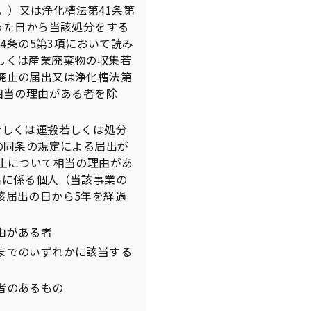
。）又は浄化槽法第41条第
った日から当該処分をする
4条の5第3項において読み
しくは産業廃棄物の収集若
廃止の届出又は浄化槽法第
相当の理由がある者を除
若しくは運搬若しくは処分
の同条の規定による届出が
止について相当の理由があ
出に係る個人（当該事業の
該届出の日から5年を経過
由がある者
までのいずれかに該当する
者のあるもの