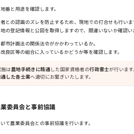
の地番と用途を確認します。
頼者との認識のズレを防止するため、現地での打合せも行いま
隣地の登記情報と公図を取得しますので、間違いないか確認い
に都市計画法の関係法令がかかわっているか。
地改良区等の組合に入っているかどうか等を確認します。
実施は
農地手続きに精通
した国家資格者の
行政書士
が行います
精通した各士業
へ適切にお繋ぎいたします。
農業委員会と事前協議
ついて農業委員会との事前協議を行います。