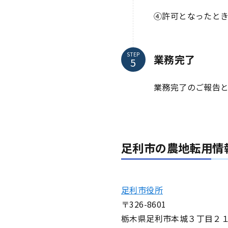
④許可となったと
STEP
業務完了
業務完了のご報告
足利市の農地転用情
足利市役所
〒326-8601
栃木県足利市本城３丁目２