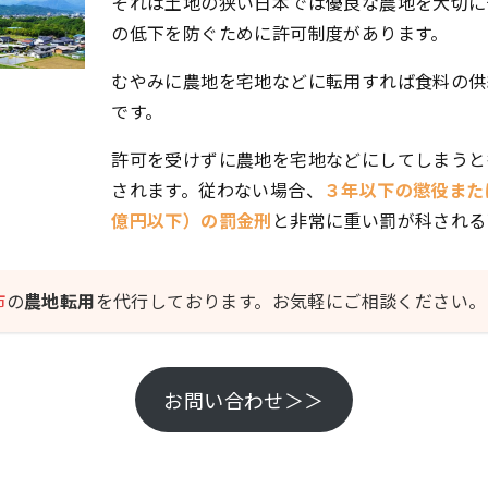
それは土地の狭い日本では優良な農地を大切に
の低下を防ぐために許可制度があります。
むやみに農地を宅地などに転用すれば食料の供
です。
許可を受けずに農地を宅地などにしてしまうと
されます。従わない場合、
３年以下の懲役また
億円以下）の罰金刑
と非常に重い罰が科される
市
の
農地転用
を代行しております。お気軽にご相談ください。
お問い合わせ＞＞