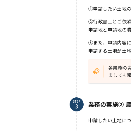
①申請したい土地
②行政書士とご依
申請地と申請地の
③また、申請内容
申請する土地が土
各業務の
ましても
STEP
業務の実施② 
申請したい土地に