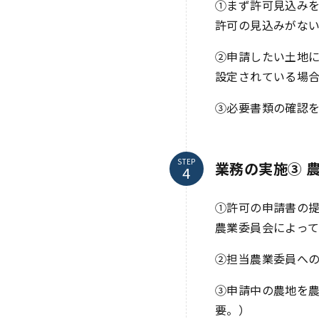
①まず許可見込み
許可の見込みがな
②申請したい土地
設定されている場
③必要書類の確認
STEP
業務の実施③ 
①許可の申請書の
農業委員会によっ
②担当農業委員へ
③申請中の農地を
要。）