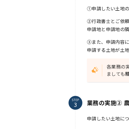
①申請したい土地
②行政書士とご依
申請地と申請地の
③また、申請内容
申請する土地が土
各業務の
ましても
STEP
業務の実施② 
申請したい土地に