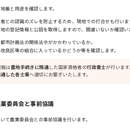
の地番と用途を確認します。
頼者との認識のズレを防止するため、現地での打合せも行いま
隣地の登記情報と公図を取得しますので、間違いないか確認い
に都市計画法の関係法令がかかわっているか。
地改良区等の組合に入っているかどうか等を確認します。
実施は
農地手続きに精通
した国家資格者の
行政書士
が行います
精通した各士業
へ適切にお繋ぎいたします。
農業委員会と事前協議
ついて農業委員会との事前協議を行います。