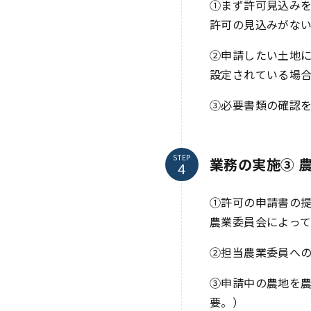
①まず許可見込み
許可の見込みがな
②申請したい土地
設定されている場
③必要書類の確認
STEP
業務の実施③ 
①許可の申請書の
農業委員会によっ
②担当農業委員へ
③申請中の農地を
要。）