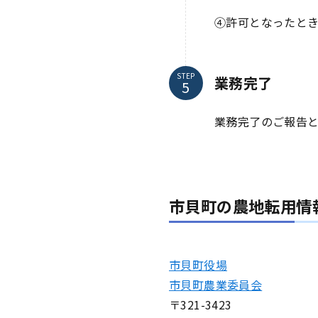
④許可となったと
STEP
業務完了
業務完了のご報告
市貝町の農地転用情
市貝町役場
市貝町農業委員会
〒321-3423