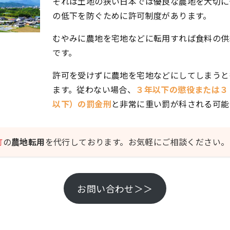
それは土地の狭い日本では優良な農地を大切に
の低下を防ぐために許可制度があります。
むやみに農地を宅地などに転用すれば食料の供
です。
許可を受けずに農地を宅地などにしてしまうと
ます。従わない場合、
３年以下の懲役または３
以下）の罰金刑
と非常に重い罰が科される可能
町
の
農地転用
を代行しております。お気軽にご相談ください。
お問い合わせ＞＞