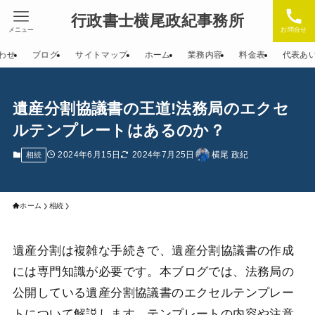
行政書士横尾政紀事務所
メニュー
お問合せ
わせ
ブログ
サイトマップ
ホーム
業務内容
料金表
代表あ
遺産分割協議書の王道!法務局のエクセ
ルテンプレートはあるのか？
2024年6月15日
2024年7月25日
横尾 政紀
相続
ホーム
相続
遺産分割は複雑な手続きで、遺産分割協議書の作成
には専門知識が必要です。本ブログでは、法務局の
公開している遺産分割協議書のエクセルテンプレー
トについて解説します。テンプレートの内容や注意