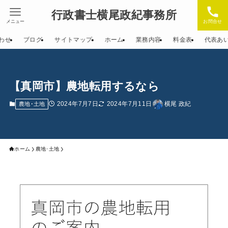
行政書士横尾政紀事務所
メニュー
お問合せ
わせ
ブログ
サイトマップ
ホーム
業務内容
料金表
代表あ
【真岡市】農地転用するなら
2024年7月7日
2024年7月11日
横尾 政紀
農地･土地
ホーム
農地･土地