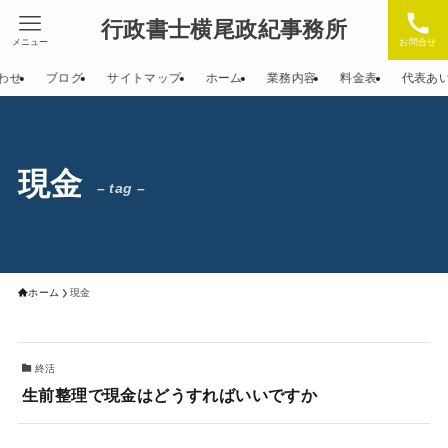
行政書士横尾政紀事務所
メニュー
お問合せ
わせ
ブログ
サイトマップ
ホーム
業務内容
料金表
代表あ
現金
– tag –
ホーム
現金
終活
生前整理で現金はどうすればいいですか