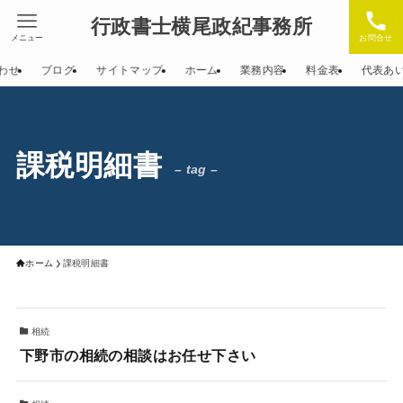
行政書士横尾政紀事務所
メニュー
お問合せ
わせ
ブログ
サイトマップ
ホーム
業務内容
料金表
代表あ
課税明細書
– tag –
ホーム
課税明細書
相続
下野市の相続の相談はお任せ下さい