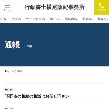
行政書士横尾政紀事務所
メニュー
お問合せ
わせ
ブログ
サイトマップ
ホーム
業務内容
料金表
代表あ
通帳
– tag –
ホーム
通帳
相続
下野市の相続の相談はお任せ下さい