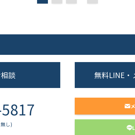
話相談
無料LINE
-5817
休日無し)